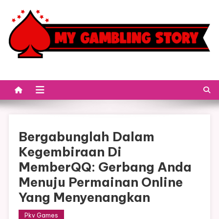
Skip
to
content
Menang Banyak Bermain
Dalam casino online diperlukan kejelian dan juga hoki untuk
mendapatkan kemenangan. Karena game judi casino dilakukan
Judi Casino Online
secara live tanpa kecurangan.
Bergabunglah Dalam
Kegembiraan Di
MemberQQ: Gerbang Anda
Menuju Permainan Online
Yang Menyenangkan
Pkv Games