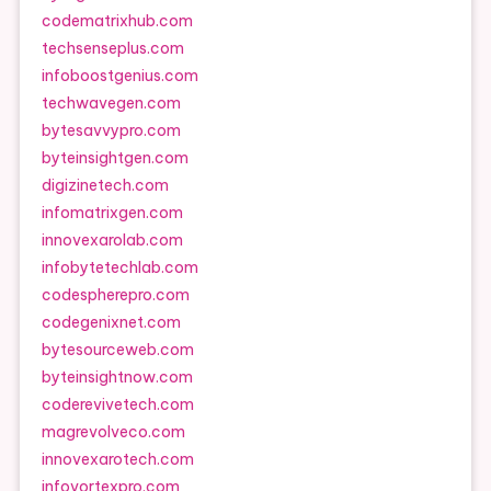
codematrixhub.com
techsenseplus.com
infoboostgenius.com
techwavegen.com
bytesavvypro.com
byteinsightgen.com
digizinetech.com
infomatrixgen.com
innovexarolab.com
infobytetechlab.com
codespherepro.com
codegenixnet.com
bytesourceweb.com
byteinsightnow.com
coderevivetech.com
magrevolveco.com
innovexarotech.com
infovortexpro.com