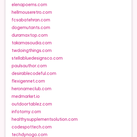
elenapoems.com
hellmouseretro.com
fcsabatehran.com
dogemutants.com
duramaxtop.com
takamasoudia.com
twdoingthings.com
stellabluedesignsco.com
paulsauthor.com
desirablecodeful.com
flexigennet.com
heronameclub.com
medmarket.io
outdoortablez.com
infotomy.com
healthysupplementsolution.com
codespottech.com
techdynogo.com