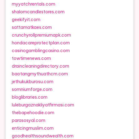
myyatchrentals.com
shalomcandlestores.com
geekifyit.com
sattamatkaes.com
crunchyrollpremiumapk.com
hondacareprotectplan.com
casinogamblingcasino.com
towtimenews.com
draincleaningdirectory.com
baotangmythuathcm.com
jethukukburosu.com
somniumforge.com
bloglibraries.com
luleburgaznakliyatfirmasi.com
thebapehoodie.com
parasosyal.com
enticingmuslim.com
goodhealthsoundwealth.com