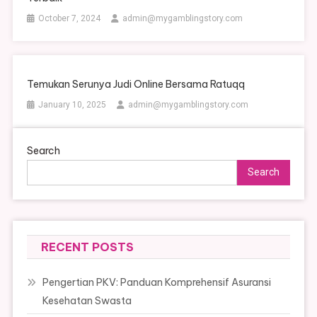
October 7, 2024
admin@mygamblingstory.com
Temukan Serunya Judi Online Bersama Ratuqq
January 10, 2025
admin@mygamblingstory.com
Search
Search
RECENT POSTS
Pengertian PKV: Panduan Komprehensif Asuransi
Kesehatan Swasta