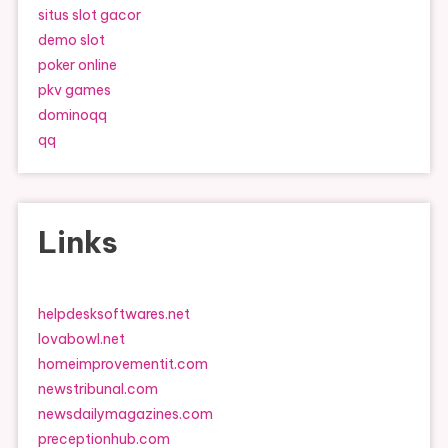
situs slot gacor
demo slot
poker online
pkv games
dominoqq
qq
Links
helpdesksoftwares.net
lovabowl.net
homeimprovementit.com
newstribunal.com
newsdailymagazines.com
preceptionhub.com