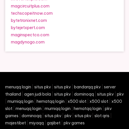
magcircuitplus.com
techscopeitnow.com
bytetronixnet.com
bytejetxpert.com
maginspectco.com
magdynogo.com
menuqq login
|
situs pkv
|
situs pkv
|
bandarqq pkv
|
server
thailand
|
agen judi bola
|
situs pkv
|
dominoqq
|
situs pkv
|
pkv
|
murniqq login
|
hematqq login
|
x500 slot
|
x500 slot
|
x500
slot
|
menuqq login
|
murniqq login
|
hematqq login
|
pkv
games
|
dominoqq
|
situs pkv
|
pkv
|
situs pkv
|
slot qris
|
majestibet
|
miyaqq
|
gajibet
|
pkv games