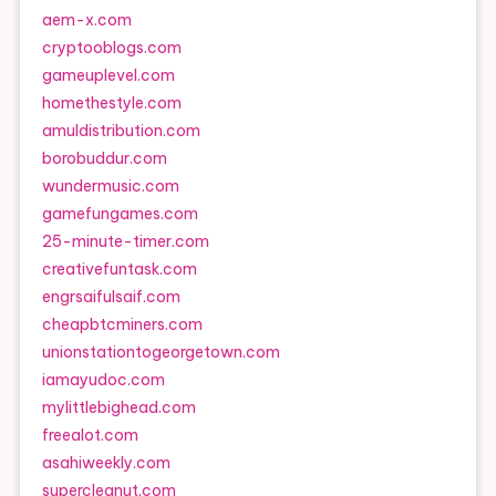
aem-x.com
cryptooblogs.com
gameuplevel.com
homethestyle.com
amuldistribution.com
borobuddur.com
wundermusic.com
gamefungames.com
25-minute-timer.com
creativefuntask.com
engrsaifulsaif.com
cheapbtcminers.com
unionstationtogeorgetown.com
iamayudoc.com
mylittlebighead.com
freealot.com
asahiweekly.com
supercleanut.com