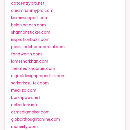
dataentrypro.net
dreamrummypro.com
kaiminsupport.com
belanjareceh.com
shannonsticker.com
insprationbuzz.com
passeiodebarcoarraial.com
fondworth.com
iamseharkhan.com
thelatestkhabrain.com
digitaldesignproperties.com
sarkariresultex.com
mealizo.com
barknpaws.net
cellostore.info
asmediamaker.com
globalthoughtonline.com
moneiify.com