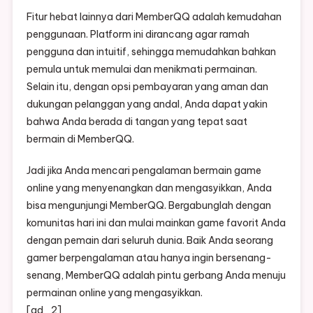
Fitur hebat lainnya dari MemberQQ adalah kemudahan
penggunaan. Platform ini dirancang agar ramah
pengguna dan intuitif, sehingga memudahkan bahkan
pemula untuk memulai dan menikmati permainan.
Selain itu, dengan opsi pembayaran yang aman dan
dukungan pelanggan yang andal, Anda dapat yakin
bahwa Anda berada di tangan yang tepat saat
bermain di MemberQQ.
Jadi jika Anda mencari pengalaman bermain game
online yang menyenangkan dan mengasyikkan, Anda
bisa mengunjungi MemberQQ. Bergabunglah dengan
komunitas hari ini dan mulai mainkan game favorit Anda
dengan pemain dari seluruh dunia. Baik Anda seorang
gamer berpengalaman atau hanya ingin bersenang-
senang, MemberQQ adalah pintu gerbang Anda menuju
permainan online yang mengasyikkan.
[ad_2]