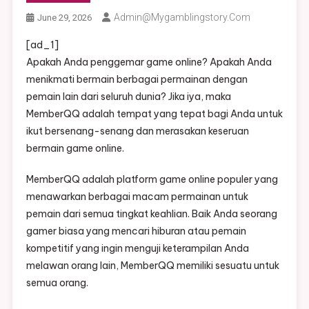
Admin@mygamblingstory.com
June 29, 2026
[ad_1]
Apakah Anda penggemar game online? Apakah Anda
menikmati bermain berbagai permainan dengan
pemain lain dari seluruh dunia? Jika iya, maka
MemberQQ adalah tempat yang tepat bagi Anda untuk
ikut bersenang-senang dan merasakan keseruan
bermain game online.
MemberQQ adalah platform game online populer yang
menawarkan berbagai macam permainan untuk
pemain dari semua tingkat keahlian. Baik Anda seorang
gamer biasa yang mencari hiburan atau pemain
kompetitif yang ingin menguji keterampilan Anda
melawan orang lain, MemberQQ memiliki sesuatu untuk
semua orang.