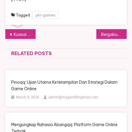
Tagged
pkv games
Post
Kuasai Seni Poker di CrownQQ
Bergabunglah dengan Komunitas Hobiqq dan Mainkan Jalan Anda Menuju Kekayaan
navigation
RELATED POSTS
Pinoqq: Ujian Utama Keterampilan Dan Strategi Dalam
Game Online
March 8, 2026
admin@mygamblingstory.com
Mengungkap Rahasia Abangqq: Platform Game Online
Terbaik