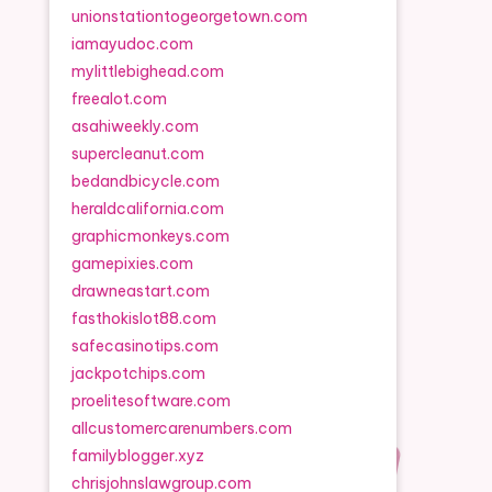
unionstationtogeorgetown.com
iamayudoc.com
mylittlebighead.com
freealot.com
asahiweekly.com
supercleanut.com
bedandbicycle.com
heraldcalifornia.com
graphicmonkeys.com
gamepixies.com
drawneastart.com
fasthokislot88.com
safecasinotips.com
jackpotchips.com
proelitesoftware.com
allcustomercarenumbers.com
familyblogger.xyz
chrisjohnslawgroup.com