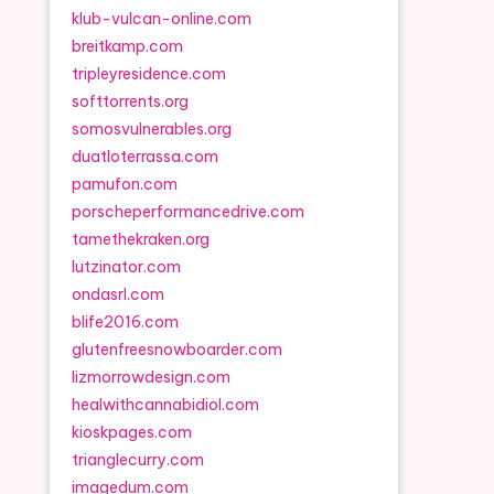
klub-vulcan-online.com
breitkamp.com
tripleyresidence.com
softtorrents.org
somosvulnerables.org
duatloterrassa.com
pamufon.com
porscheperformancedrive.com
tamethekraken.org
lutzinator.com
ondasrl.com
blife2016.com
glutenfreesnowboarder.com
lizmorrowdesign.com
healwithcannabidiol.com
kioskpages.com
trianglecurry.com
imagedum.com