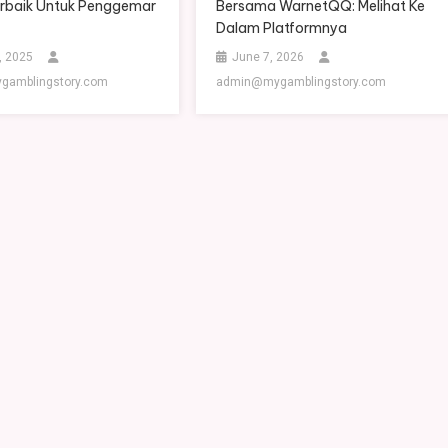
erbaik Untuk Penggemar
Bersama WarnetQQ: Melihat Ke
Dalam Platformnya
, 2025
June 7, 2026
amblingstory.com
admin@mygamblingstory.com