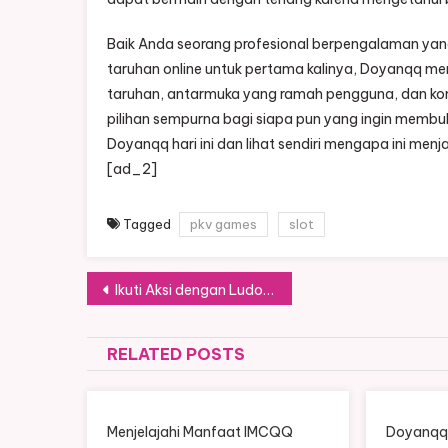
Baik Anda seorang profesional berpengalaman ya
taruhan online untuk pertama kalinya, Doyanqq me
taruhan, antarmuka yang ramah pengguna, dan k
pilihan sempurna bagi siapa pun yang ingin membuk
Doyanqq hari ini dan lihat sendiri mengapa ini menja
[ad_2]
Tagged
pkv games
slot
Post
Ikuti Aksi dengan Ludoqq: Tantangan Permainan Terbaik untuk Pemain dari Semua Tingkat Keahlian
navigation
RELATED POSTS
Menjelajahi Manfaat IMCQQ
Doyanqq: