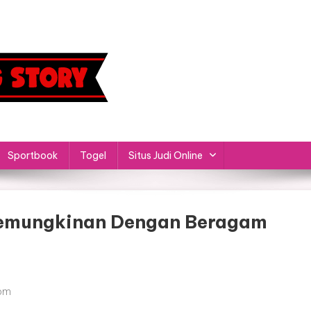
n Judi Casino Online
i untuk mendapatkan kemenangan. Karena game judi casino dilakukan
Sportbook
Togel
Situs Judi Online
Kemungkinan Dengan Beragam
com