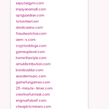
seputargym.com
impiyanamall.com
optguardian.com
totostreet.net
davilcasino.com
fraudwatchai.com
aem-x.com
cryptooblogs.com
gameuplevel.com
homethestyle.com
amuldistribution.com
borobuddur.com
wundermusic.com
gamefungames.com
25-minute-timer.com
creativefuntask.com
engrsaifulsaif.com
cheapbtcminers.com