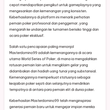
cepat mendapatkan pengikut untuk gameplaynya yang
mengesankan dan kemenangan yang konsisten.
Keberhasilannya di platform ini menarik perhatian
pemain poker profesional dan penggemar, yang
mengarah ke undangan ke turnamen berisiko tinggi dan
acara poker eksklusif.
Salah satu pencapaian paling menonjol
Masterdomino99 adalah kemenangannya di acara
utama World Series of Poker, di mana ia mengalahkan
ratusan pemain lain untuk mengklaim gelar yang
didambakan dan hadiah uang tunai yang substansial.
Kemenangannya memperkuat statusnya sebagai
keajaiban poker sejati dan selanjutnya mendirikan
tempatnya di antara para pemain elit di dunia poker.
Keberhasilan Masterdomino99 telah menginspirasi
generasi pemain baru untuk mengejar impian mereka