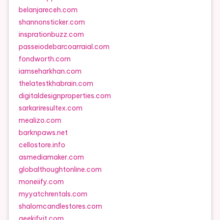
belanjareceh.com
shannonsticker.com
insprationbuzz.com
passeiodebarcoarraial.com
fondworth.com
iamseharkhan.com
thelatestkhabrain.com
digitaldesignproperties.com
sarkariresultex.com
mealizo.com
barknpaws.net
cellostore.info
asmediamaker.com
globalthoughtonline.com
moneiify.com
myyatchrentals.com
shalomcandlestores.com
geekifyit.com