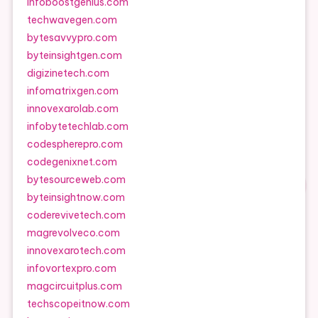
infoboostgenius.com
techwavegen.com
bytesavvypro.com
byteinsightgen.com
digizinetech.com
infomatrixgen.com
innovexarolab.com
infobytetechlab.com
codespherepro.com
codegenixnet.com
bytesourceweb.com
byteinsightnow.com
coderevivetech.com
magrevolveco.com
innovexarotech.com
infovortexpro.com
magcircuitplus.com
techscopeitnow.com