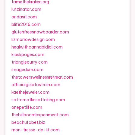
tamethekraken.org
lutzinator.com
ondasrl.com
blife2016.com
glutenfreesnowboarder.com
lizmorrowdesign.com
healwithcannabidiol.com
kioskpages.com
trianglecurry.com
imagedum.com
thetowerswellnessretreat.com
officialgelatostrain.com
kaethejeweler.com
sattamatkasattaking.com
onepetlife.com
thebillboardexperiment.com
beachufabet.biz
mon-tresse-de-lit.com