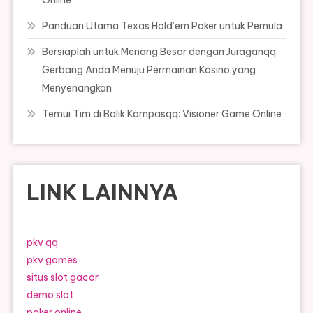
Panduan Utama Texas Hold’em Poker untuk Pemula
Bersiaplah untuk Menang Besar dengan Juraganqq:
Gerbang Anda Menuju Permainan Kasino yang
Menyenangkan
Temui Tim di Balik Kompasqq: Visioner Game Online
LINK LAINNYA
pkv qq
pkv games
situs slot gacor
demo slot
poker online