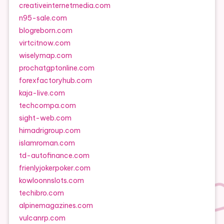
creativeinternetmedia.com
n95-sale.com
blogreborn.com
virtcitnow.com
wiselymap.com
prochatgptonline.com
forexfactoryhub.com
kaja-live.com
techcompa.com
sight-web.com
himadrigroup.com
islamroman.com
td-autofinance.com
frienlyjokerpoker.com
kowloonnslots.com
techibro.com
alpinemagazines.com
vulcanrp.com