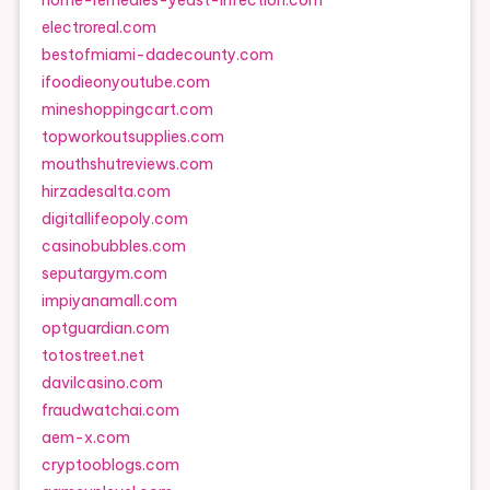
electroreal.com
bestofmiami-dadecounty.com
ifoodieonyoutube.com
mineshoppingcart.com
topworkoutsupplies.com
mouthshutreviews.com
hirzadesalta.com
digitallifeopoly.com
casinobubbles.com
seputargym.com
impiyanamall.com
optguardian.com
totostreet.net
davilcasino.com
fraudwatchai.com
aem-x.com
cryptooblogs.com