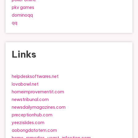
pkv games
dominoqq
qq
Links
helpdesksoftwares.net
lovabowl.net
homeimprovementit.com
newstribunal.com
newsdailymagazines.com
preceptionhub.com
yeezislides.com
aobongdatotem.com
home-remedies-yeast-infection.com