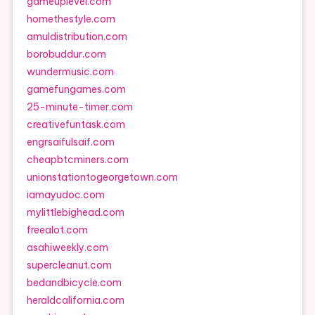
gameuplevel.com
homethestyle.com
amuldistribution.com
borobuddur.com
wundermusic.com
gamefungames.com
25-minute-timer.com
creativefuntask.com
engrsaifulsaif.com
cheapbtcminers.com
unionstationtogeorgetown.com
iamayudoc.com
mylittlebighead.com
freealot.com
asahiweekly.com
supercleanut.com
bedandbicycle.com
heraldcalifornia.com