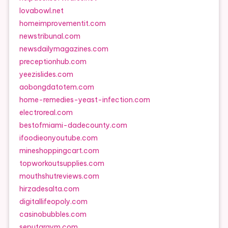
lovabowl.net
homeimprovementit.com
newstribunal.com
newsdailymagazines.com
preceptionhub.com
yeezislides.com
aobongdatotem.com
home-remedies-yeast-infection.com
electroreal.com
bestofmiami-dadecounty.com
ifoodieonyoutube.com
mineshoppingcart.com
topworkoutsupplies.com
mouthshutreviews.com
hirzadesalta.com
digitallifeopoly.com
casinobubbles.com
seputargym.com