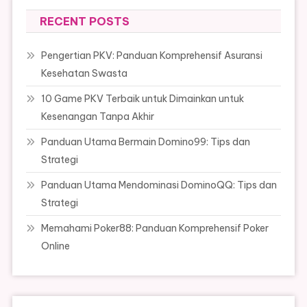
RECENT POSTS
Pengertian PKV: Panduan Komprehensif Asuransi
Kesehatan Swasta
10 Game PKV Terbaik untuk Dimainkan untuk
Kesenangan Tanpa Akhir
Panduan Utama Bermain Domino99: Tips dan
Strategi
Panduan Utama Mendominasi DominoQQ: Tips dan
Strategi
Memahami Poker88: Panduan Komprehensif Poker
Online