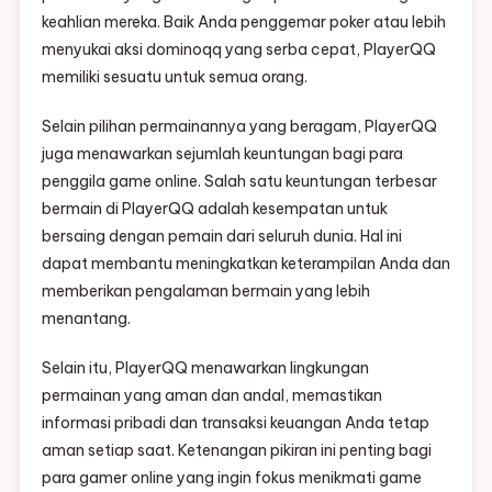
keahlian mereka. Baik Anda penggemar poker atau lebih
menyukai aksi dominoqq yang serba cepat, PlayerQQ
memiliki sesuatu untuk semua orang.
Selain pilihan permainannya yang beragam, PlayerQQ
juga menawarkan sejumlah keuntungan bagi para
penggila game online. Salah satu keuntungan terbesar
bermain di PlayerQQ adalah kesempatan untuk
bersaing dengan pemain dari seluruh dunia. Hal ini
dapat membantu meningkatkan keterampilan Anda dan
memberikan pengalaman bermain yang lebih
menantang.
Selain itu, PlayerQQ menawarkan lingkungan
permainan yang aman dan andal, memastikan
informasi pribadi dan transaksi keuangan Anda tetap
aman setiap saat. Ketenangan pikiran ini penting bagi
para gamer online yang ingin fokus menikmati game