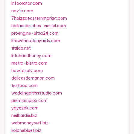
infoorator.com
novte.com
7hpizzaeasternmarket.com
hollaendisches-viertel.com
proengine-ultra24.com
lifewithoutlanyards.com
traida.net
kitchandhoney.com
metro-bistro.com
howtosolv.com
delicesdemanon.com
testboo.com
weddingdressstudio.com
premiumplox.com
yayosbk.com
neilhardie.biz
webmoneysurf.biz
kolohebluet.biz