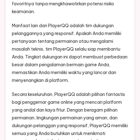
favoritnya tanpa mengkhawatirkan potensi risiko
keamanan.
Manfaat lain dari PlayerQQ adalah tim dukungan
pelanggannya yang responsif. Apakah Anda memiliki
pertanyaan tentang permainan atau mengalami
masalah teknis, tim PlayerQQ selalu siap membantu
Anda. Tingkat dukungan ini dapat membuat perbedaan
besar dalam pengalaman bermain game Anda,
memastikan Anda memiliki waktu yang lancar dan
menyenangkan di platform.
Secara keseluruhan, PlayerQQ adalah pilihan fantastis
bagi penggemar game online yang mencari platform
yang andal dan kaya fitur. Dengan beragam pilihan
permainan, lingkungan permainan yang aman, dan
dukungan pelanggan yang responsif, PlayerQQ memiliki
semua yang Anda butuhkan untuk menikmati