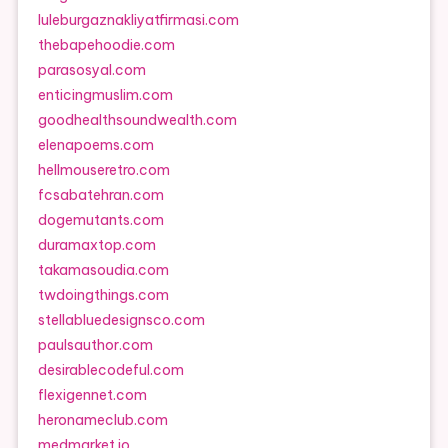
luleburgaznakliyatfirmasi.com
thebapehoodie.com
parasosyal.com
enticingmuslim.com
goodhealthsoundwealth.com
elenapoems.com
hellmouseretro.com
fcsabatehran.com
dogemutants.com
duramaxtop.com
takamasoudia.com
twdoingthings.com
stellabluedesignsco.com
paulsauthor.com
desirablecodeful.com
flexigennet.com
heronameclub.com
medmarket.io