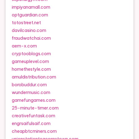
impiyanamall.com
optguardian.com
totostreet.net
davilcasino.com
fraudwatchai.com
aem-x.com
cryptooblogs.com
gameuplevel.com
homethestyle.com
amuldistribution.com
borobuddur.com
wundermusic.com
gamefungames.com
25-minute-timer.com
creativefuntask.com
engrsaifulsaif.com
cheapbtcminers.com
unionstationtogeorgetown.com