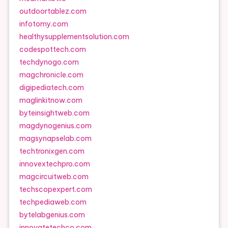
outdoortablez.com
infotomy.com
healthysupplementsolution.com
codespottech.com
techdynogo.com
magchronicle.com
digipediatech.com
maglinkitnow.com
byteinsightweb.com
magdynogenius.com
magsynapselab.com
techtronixgen.com
innovextechpro.com
magcircuitweb.com
techscopexpert.com
techpediaweb.com
bytelabgenius.com
innovatetechco.com