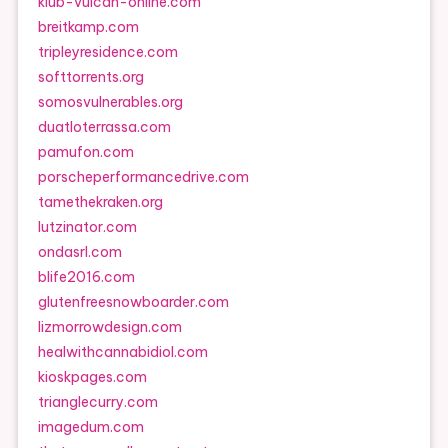
klub-vulcan-online.com
breitkamp.com
tripleyresidence.com
softtorrents.org
somosvulnerables.org
duatloterrassa.com
pamufon.com
porscheperformancedrive.com
tamethekraken.org
lutzinator.com
ondasrl.com
blife2016.com
glutenfreesnowboarder.com
lizmorrowdesign.com
healwithcannabidiol.com
kioskpages.com
trianglecurry.com
imagedum.com