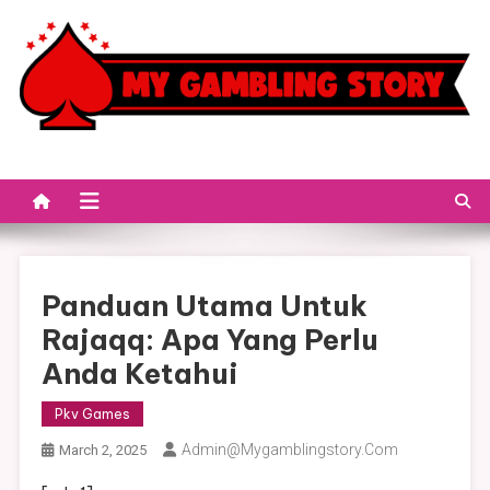
Skip
to
content
Menang Banyak Bermain
Dalam casino online diperlukan kejelian dan juga hoki untuk
mendapatkan kemenangan. Karena game judi casino dilakukan
Judi Casino Online
secara live tanpa kecurangan.
Panduan Utama Untuk
Rajaqq: Apa Yang Perlu
Anda Ketahui
Pkv Games
Admin@mygamblingstory.com
March 2, 2025