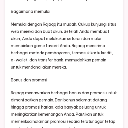
Bagaimana memulai
Memulai dengan Rajaqq itu mudah. Cukup kunjungi situs
web mereka dan buat akun. Setelah Anda membuat
akun, Anda dapat melakukan setoran dan mulai
memainkan game favorit Anda. Rajaqq menerima
berbagai metode pembayaran, termasuk kartu kredit,
e-wallet, dan transfer bank, memudahkan pemain
untuk mendanai akun mereka.
Bonus dan promosi
Rajaqq menawarkan berbagai bonus dan promosi untuk
dimanfaatkan pemain. Dari bonus selamat datang
hingga promosi harian, ada banyak peluang untuk
meningkatkan kemenangan Anda. Pastikan untuk
memeriksa halaman promosi secara teratur agar tetap