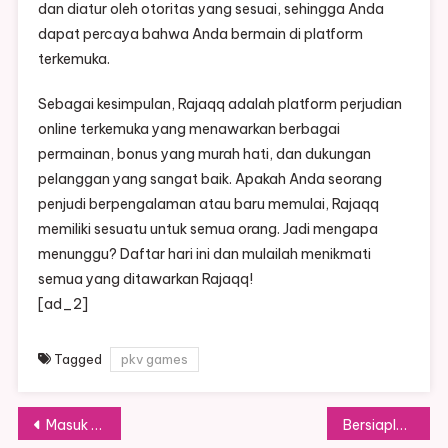
dan diatur oleh otoritas yang sesuai, sehingga Anda
dapat percaya bahwa Anda bermain di platform
terkemuka.
Sebagai kesimpulan, Rajaqq adalah platform perjudian
online terkemuka yang menawarkan berbagai
permainan, bonus yang murah hati, dan dukungan
pelanggan yang sangat baik. Apakah Anda seorang
penjudi berpengalaman atau baru memulai, Rajaqq
memiliki sesuatu untuk semua orang. Jadi mengapa
menunggu? Daftar hari ini dan mulailah menikmati
semua yang ditawarkan Rajaqq!
[ad_2]
Tagged
pkv games
Post
Masuk aksi dengan pengalaman bermain game top-ratuqq
Bersiaplah untuk mencapai jackpot dengan Pelangiqq: tiket Anda untuk menang besar