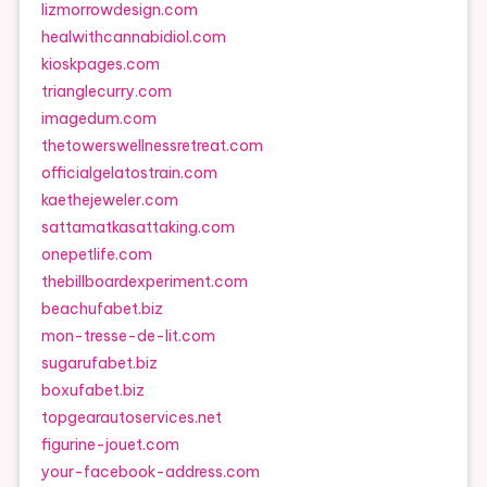
lizmorrowdesign.com
healwithcannabidiol.com
kioskpages.com
trianglecurry.com
imagedum.com
thetowerswellnessretreat.com
officialgelatostrain.com
kaethejeweler.com
sattamatkasattaking.com
onepetlife.com
thebillboardexperiment.com
beachufabet.biz
mon-tresse-de-lit.com
sugarufabet.biz
boxufabet.biz
topgearautoservices.net
figurine-jouet.com
your-facebook-address.com