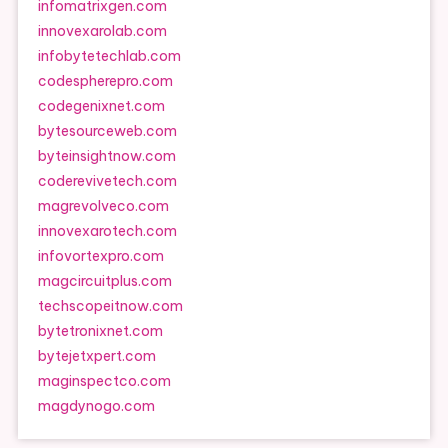
infomatrixgen.com
innovexarolab.com
infobytetechlab.com
codespherepro.com
codegenixnet.com
bytesourceweb.com
byteinsightnow.com
coderevivetech.com
magrevolveco.com
innovexarotech.com
infovortexpro.com
magcircuitplus.com
techscopeitnow.com
bytetronixnet.com
bytejetxpert.com
maginspectco.com
magdynogo.com