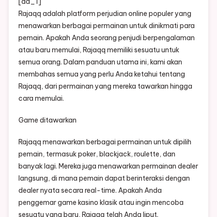
[ad_1]
Rajaqq adalah platform perjudian online populer yang
menawarkan berbagai permainan untuk dinikmati para
pemain. Apakah Anda seorang penjudi berpengalaman
atau baru memulai, Rajaqq memiliki sesuatu untuk
semua orang. Dalam panduan utama ini, kami akan
membahas semua yang perlu Anda ketahui tentang
Rajaqq, dari permainan yang mereka tawarkan hingga
cara memulai.
Game ditawarkan
Rajaqq menawarkan berbagai permainan untuk dipilih
pemain, termasuk poker, blackjack, roulette, dan
banyak lagi. Mereka juga menawarkan permainan dealer
langsung, di mana pemain dapat berinteraksi dengan
dealer nyata secara real-time. Apakah Anda
penggemar game kasino klasik atau ingin mencoba
sesuatu yang baru, Rajaqq telah Anda liput.