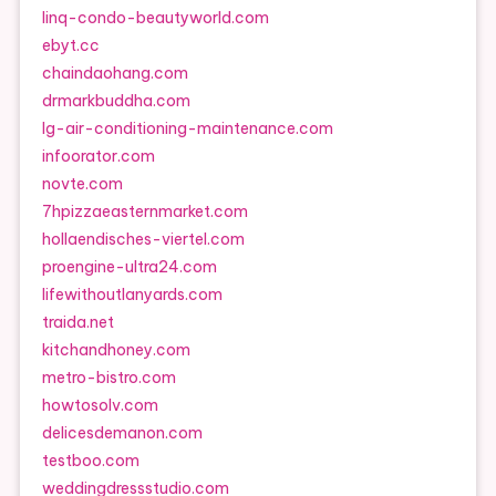
linq-condo-beautyworld.com
ebyt.cc
chaindaohang.com
drmarkbuddha.com
lg-air-conditioning-maintenance.com
infoorator.com
novte.com
7hpizzaeasternmarket.com
hollaendisches-viertel.com
proengine-ultra24.com
lifewithoutlanyards.com
traida.net
kitchandhoney.com
metro-bistro.com
howtosolv.com
delicesdemanon.com
testboo.com
weddingdressstudio.com