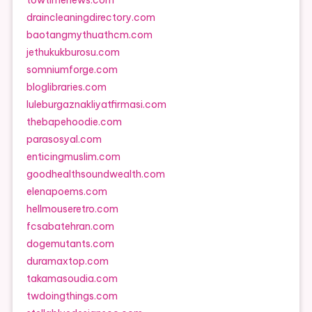
draincleaningdirectory.com
baotangmythuathcm.com
jethukukburosu.com
somniumforge.com
bloglibraries.com
luleburgaznakliyatfirmasi.com
thebapehoodie.com
parasosyal.com
enticingmuslim.com
goodhealthsoundwealth.com
elenapoems.com
hellmouseretro.com
fcsabatehran.com
dogemutants.com
duramaxtop.com
takamasoudia.com
twdoingthings.com