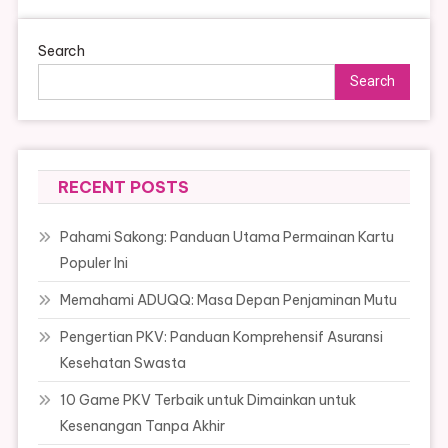
Search
Search
RECENT POSTS
Pahami Sakong: Panduan Utama Permainan Kartu
Populer Ini
Memahami ADUQQ: Masa Depan Penjaminan Mutu
Pengertian PKV: Panduan Komprehensif Asuransi
Kesehatan Swasta
10 Game PKV Terbaik untuk Dimainkan untuk
Kesenangan Tanpa Akhir