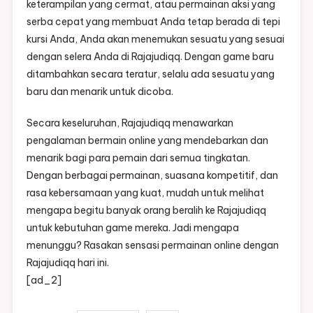
keterampilan yang cermat, atau permainan aksi yang
serba cepat yang membuat Anda tetap berada di tepi
kursi Anda, Anda akan menemukan sesuatu yang sesuai
dengan selera Anda di Rajajudiqq. Dengan game baru
ditambahkan secara teratur, selalu ada sesuatu yang
baru dan menarik untuk dicoba.
Secara keseluruhan, Rajajudiqq menawarkan
pengalaman bermain online yang mendebarkan dan
menarik bagi para pemain dari semua tingkatan.
Dengan berbagai permainan, suasana kompetitif, dan
rasa kebersamaan yang kuat, mudah untuk melihat
mengapa begitu banyak orang beralih ke Rajajudiqq
untuk kebutuhan game mereka. Jadi mengapa
menunggu? Rasakan sensasi permainan online dengan
Rajajudiqq hari ini.
[ad_2]