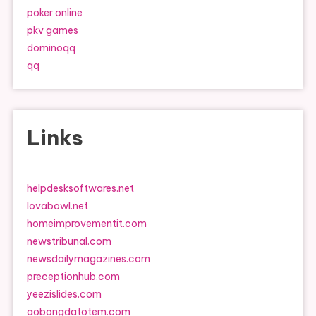
poker online
pkv games
dominoqq
qq
Links
helpdesksoftwares.net
lovabowl.net
homeimprovementit.com
newstribunal.com
newsdailymagazines.com
preceptionhub.com
yeezislides.com
aobongdatotem.com