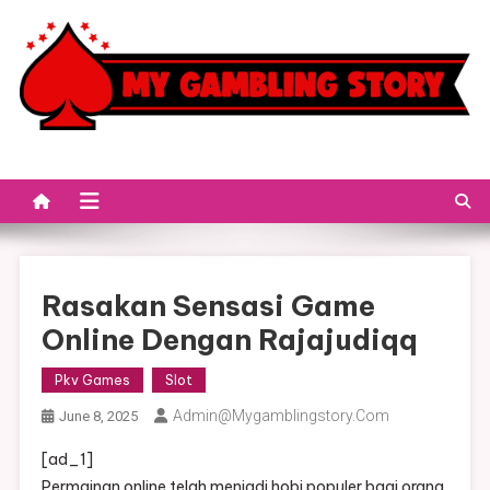
Skip
to
content
Menang Banyak Bermain
Dalam casino online diperlukan kejelian dan juga hoki untuk
mendapatkan kemenangan. Karena game judi casino dilakukan
Judi Casino Online
secara live tanpa kecurangan.
Rasakan Sensasi Game
Online Dengan Rajajudiqq
Pkv Games
Slot
Admin@mygamblingstory.com
June 8, 2025
[ad_1]
Permainan online telah menjadi hobi populer bagi orang