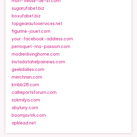
mon-tresse-de-lit.com
sugarufabet.biz
boxufabet.biz
topgearautoservices.net
figurine-jouet.com
your-facebook-address.com
perroquet-ma-passion.com
modrenlivinghome.com
instadatahelpainews.com
geekdailies.com
merchrain.com
kmbb28.com
callreportsforum.com
sokmilya.com
abyluny.com
boomjavtrk.com
apklead.net