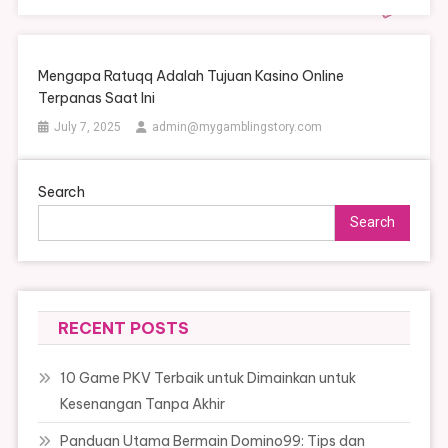
Mengapa Ratuqq Adalah Tujuan Kasino Online
Terpanas Saat Ini
July 7, 2025
admin@mygamblingstory.com
Search
Search
RECENT POSTS
10 Game PKV Terbaik untuk Dimainkan untuk
Kesenangan Tanpa Akhir
Panduan Utama Bermain Domino99: Tips dan