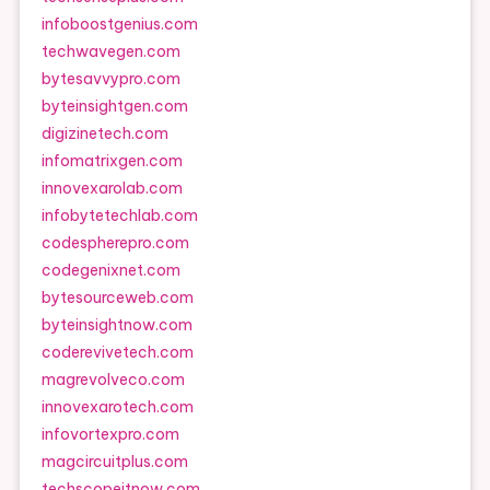
infoboostgenius.com
techwavegen.com
bytesavvypro.com
byteinsightgen.com
digizinetech.com
infomatrixgen.com
innovexarolab.com
infobytetechlab.com
codespherepro.com
codegenixnet.com
bytesourceweb.com
byteinsightnow.com
coderevivetech.com
magrevolveco.com
innovexarotech.com
infovortexpro.com
magcircuitplus.com
techscopeitnow.com