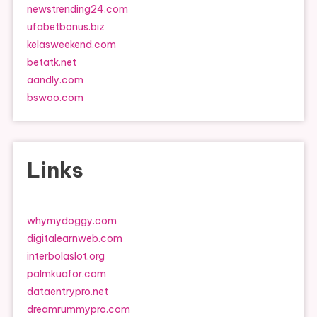
newstrending24.com
ufabetbonus.biz
kelasweekend.com
betatk.net
aandly.com
bswoo.com
Links
whymydoggy.com
digitalearnweb.com
interbolaslot.org
palmkuafor.com
dataentrypro.net
dreamrummypro.com