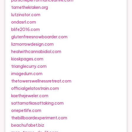
tamethekraken.org
lutzinator.com
ondasrl.com
blife2016.com
glutenfreesnowboarder.com
lizmorrowdesign.com
healwithcannabidiol.com
kioskpages.com
trianglecurry.com
imagedum.com
thetowerswellnessretreat.com
officialgelatostrain.com
kaethejeweler.com
sattamatkasattaking.com
onepetlife.com
thebillboardexperiment.com
beachufabet.biz