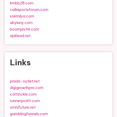
kmbb28.com
callreportsforum.com
sokmilya.com
abyluny.com
boomjavtrk.com
apklead.net
Links
prada-outlet.net
digigrowthpro.com
colttrickle.com
runnerpickfr.com
omnifuture.net
gamblingfunnels.com