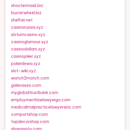
shootermask.biz
busterwheel.biz
shelfari.net
casinorussia.xyz
slotumcasino.xyz
casinoglamour.xyz
casinodollars.xyz
casinojoker.xyz
pokerdewa.xyz
slot-wiki.xyz
watch2match.com
galenaseo.com
myglobaltrustbank.com
employmentlawlawyergo.com
medicalmalpracticelawyersinc.com
comportshop.com
topdecorshop.com
shopasotv.com