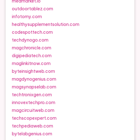
medmarket.io
outdoortablez.com
infotomy.com
healthysupplementsolution.com
codespottech.com
techdynogo.com
magchronicle.com
digipediatech.com
maglinkitnow.com
byteinsightweb.com
magdynogenius.com
magsynapselab.com
techtronixgen.com
innovextechpro.com
magcircuitweb.com
techscopexpert.com
techpediaweb.com
bytelabgenius.com