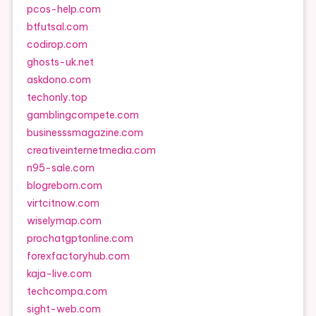
pcos-help.com
btfutsal.com
codirop.com
ghosts-uk.net
askdono.com
techonly.top
gamblingcompete.com
businesssmagazine.com
creativeinternetmedia.com
n95-sale.com
blogreborn.com
virtcitnow.com
wiselymap.com
prochatgptonline.com
forexfactoryhub.com
kaja-live.com
techcompa.com
sight-web.com