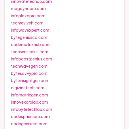
innovatetechco.com
magdynopro.com
infoplazapro.com
techreviveit.com
infowavexpert.com
bytegeniusco.com
codematrixhub.com
techsenseplus.com
infoboostgenius.com
techwavegen.com
bytesavvypro.com
byteinsightgen.com
digizinetech.com
infomatrixgen.com
innovexarolab.com
infobytetechlab.com
codespherepro.com
codegenixnet.com