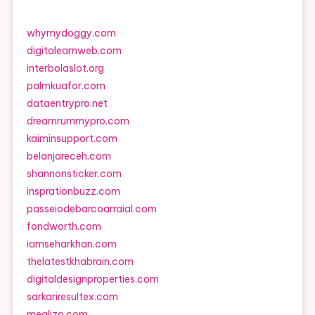
whymydoggy.com
digitalearnweb.com
interbolaslot.org
palmkuafor.com
dataentrypro.net
dreamrummypro.com
kaiminsupport.com
belanjareceh.com
shannonsticker.com
insprationbuzz.com
passeiodebarcoarraial.com
fondworth.com
iamseharkhan.com
thelatestkhabrain.com
digitaldesignproperties.com
sarkariresultex.com
mealizo.com