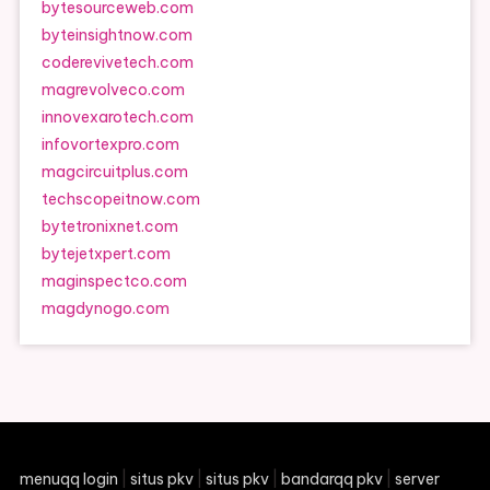
bytesourceweb.com
byteinsightnow.com
coderevivetech.com
magrevolveco.com
innovexarotech.com
infovortexpro.com
magcircuitplus.com
techscopeitnow.com
bytetronixnet.com
bytejetxpert.com
maginspectco.com
magdynogo.com
menuqq login
|
situs pkv
|
situs pkv
|
bandarqq pkv
|
server