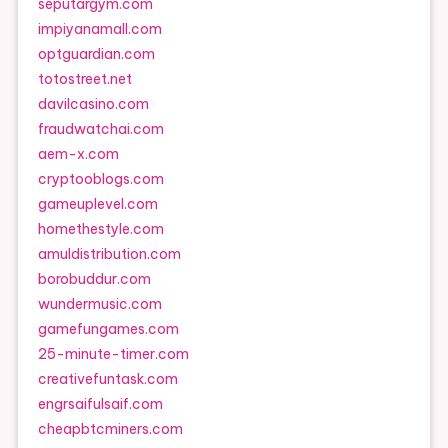
seputargym.com
impiyanamall.com
optguardian.com
totostreet.net
davilcasino.com
fraudwatchai.com
aem-x.com
cryptooblogs.com
gameuplevel.com
homethestyle.com
amuldistribution.com
borobuddur.com
wundermusic.com
gamefungames.com
25-minute-timer.com
creativefuntask.com
engrsaifulsaif.com
cheapbtcminers.com